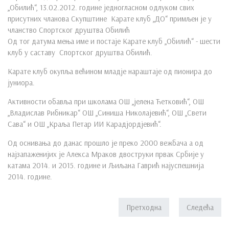
„Обилић“, 13.02.2012. године једногласном одлуком свих
присутних чланова Скупштине Карате клуб „ДО“ примљен је у
чланство Спортског друштва Обилић
Од тог датума мења име и постаје Карате клуб „Обилић“ - шести
клуб у саставу Спортског друштва Обилић.
Карате клуб окупља већином младје нараштаје од пионира до
јуниора.
Активности обавља при школама ОШ „јелена Ћетковић“, ОШ
„Владислав Рибникар“ ОШ „Синиша Николајевић“, ОШ „Свети
Сава“ и ОШ „Краља Петар ИИ Карадјордјевић“.
Од оснивања до данас прошло је преко 2000 вежбача а од
најзапаженијих је Алекса Мраков двоструки првак Србије у
катама 2014. и 2015. године и Љиљана Гаврић најуспешнија
2014. године.
Претходна
Следећа