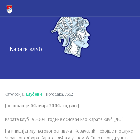
Карате клуб
Категорија:
Клубови
Погодака: 7652
(основан је 04. маја 2004. године)
Карате клуб је 2004. године основан као Карате клуб „ДО“.
На иницијативу његовог оснивача Ковачевић Небојше и одлуке
Управног одбора Карате клуба а уз помоћ Спортског друштва